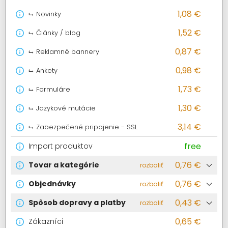
1,08 €
Novinky
1,52 €
Články / blog
0,87 €
Reklamné bannery
0,98 €
Ankety
1,73 €
Formuláre
1,30 €
Jazykové mutácie
3,14 €
Zabezpečené pripojenie - SSL
free
Import produktov
0,76 €
Tovar a kategórie
rozbaliť
0,76 €
Objednávky
rozbaliť
0,43 €
Spôsob dopravy a platby
rozbaliť
0,65 €
Zákazníci