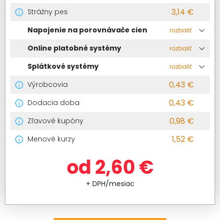
3,14 €
Strážny pes
Napojenie na porovnávače cien
rozbaliť
Online platobné systémy
rozbaliť
Splátkové systémy
rozbaliť
0,43 €
Výrobcovia
0,43 €
Dodacia doba
0,98 €
Zľavové kupóny
1,52 €
Menové kurzy
od 2,60 €
+ DPH/mesiac