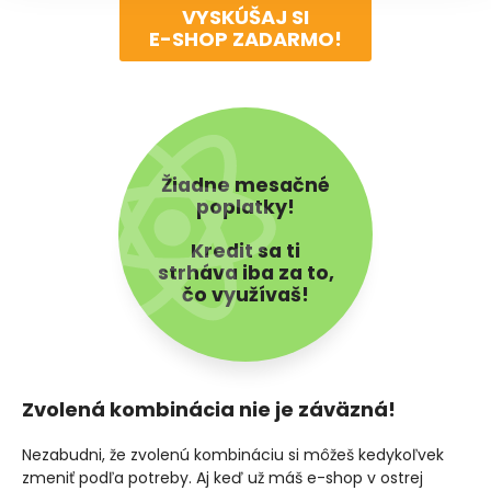
VYSKÚŠAJ SI
E-SHOP
ZADARMO!
Žiadne mesačné
poplatky!
Kredit sa ti
strháva iba za to,
čo využívaš!
Zvolená kombinácia nie je záväzná!
Nezabudni, že zvolenú kombináciu si môžeš kedykoľvek
zmeniť podľa potreby. Aj keď už máš e-shop v ostrej