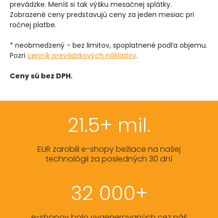
prevádzke. Meníš si tak výšku mesačnej splátky.
Zobrazené ceny predstavujú ceny za jeden mesiac pri
ročnej platbe.
* neobmedzený - bez limitov, spoplatnené podľa objemu.
Pozri
cenník prevádzkových nákladov
.
Ceny sú bez DPH.
21.5+ mil.
EUR zarobili e-shopy bežiace na našej
technológii za posledných 30 dní
32 000+
e-shopov bolo vygenerovaných cez náš