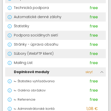
free
Technická podpora
free
Automatické denné zálohy
free
Štatistiky
free
Podpora sociálnych sietí
free
Stránky - úprava obsahu
free
Súbory (WebFTP klient)
free
Mailing List
Doplnkové moduly
skryť
free
Štatistika vyhľadávania
free
Galéria obrázkov
free
Referencie
1,08 €
Administrátorské kontá