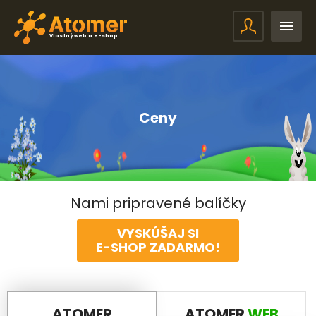
Vlastný web a e-shop
Ceny
Nami pripravené balíčky
VYSKÚŠAJ SI
E-SHOP
ZADARMO!
ATOMER
ATOMER
WEB