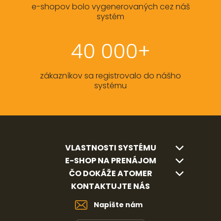
e-shopov bolo vygenerovaných cez náš
systém
40 000+
zákazníkov sa registrovalo do nášho
systému
VLASTNOSTI SYSTÉMU
E-SHOP NA PRENÁJOM
ČO DOKÁŽE ATOMER
KONTAKTUJTE NÁS
Napíšte nám