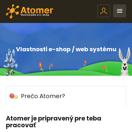
Vlastný web a e-shop
Vlastnosti e-shop / web systému
Prečo Atomer?
Atomer je pripravený pre teba
pracovať