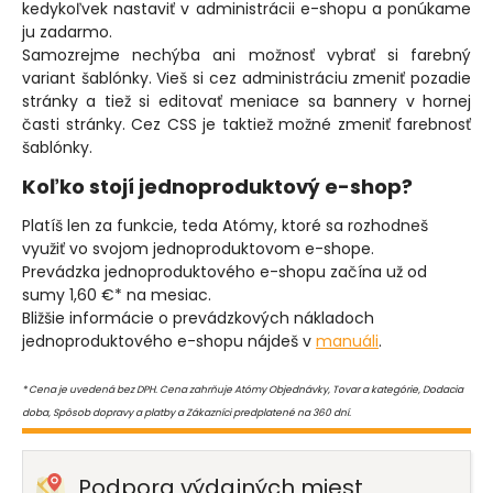
kedykoľvek nastaviť v administrácii e-shopu a ponúkame
ju zadarmo.
Samozrejme nechýba ani možnosť vybrať si farebný
variant šablónky. Vieš si cez administráciu zmeniť pozadie
stránky a tiež si editovať meniace sa bannery v hornej
časti stránky. Cez CSS je taktiež možné zmeniť farebnosť
šablónky.
Koľko stojí jednoproduktový e-shop?
Platíš len za funkcie, teda Atómy, ktoré sa rozhodneš
využiť vo svojom jednoproduktovom e-shope.
Prevádzka jednoproduktového e-shopu začína už od
sumy 1,60 €* na mesiac.
Bližšie informácie o prevádzkových nákladoch
jednoproduktového e-shopu nájdeš v
manuáli
.
* Cena je uvedená bez DPH. Cena zahrňuje Atómy Objednávky, Tovar a kategórie, Dodacia
doba, Spôsob dopravy a platby a Zákazníci predplatené na 360 dní.
Podpora výdajných miest