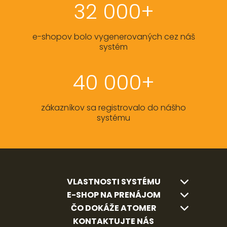
32 000+
e-shopov bolo vygenerovaných cez náš
systém
40 000+
zákazníkov sa registrovalo do nášho
systému
VLASTNOSTI SYSTÉMU
E-SHOP NA PRENÁJOM
ČO DOKÁŽE ATOMER
KONTAKTUJTE NÁS