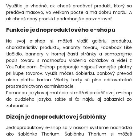
Využitie je vhodné, ak chceš predávať produkt, ktorý sa
predáva masovo, vo veľkom počte a má dobrú maržu. A
ak chceš daný produkt podrobnejšie prezentovať.
Funkcie jednoproduktového e-shopu
Na svoj e-shop si môžeš vložiť galériu produktu,
charakteristiky produktu, varianty tovaru, Facebook Like
tlačidlo, bannery v hornej časti stránky a samozrejme
popis tovaru s možnosťou vloženia obrázkov a videí z
YouTube.com. E-shop podporuje najpoužívanejšie platby
pri kúpe tovarov. Využiť môžeš dobierku, bankový prevod
alebo platbu kartou. Všetky texty sú plne editovateľné
prostredníctvom administrácie.
Pomocou jazykovej mutácie si môžeš preložiť svoj e-shop
do cudzieho jazyka, takže si ťa nájdu aj zákazníci zo
zahraničia.
Dizajn jednoproduktovej šablónky
Jednoproduktový e-shop sa v našom systéme nachádza
ako šablónka Thorium. Šablónku Thorium si môžeš