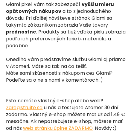
Glami pixel Vám tak zabezpečí
vyššiu mieru
opätovných nákupov
a to z jednoduchého
dôvodu. Pri ďalšej návšteve stránok Glami sa
takýmto zákazníkom zobrazia Vaše tovary
prednostne
. Produkty sa tiež vďaka pixlu zobrazia
podľa ich preferovaných farieb, materiálu, a
podobne.
Onedlho Vám predstavíme službu Glami aj priamo
v Atomeri. Máte sa tak na čo tešiť.
Máte sami skúsenosti s nákupom cez Glami?
Podeľte sa o ne s nami v komentároch :)
Ešte nemáte vlastný e-shop alebo web?
Zaregistrujte sa
u nás a testujete Atomer 30 dní
zadarmo. Vlastný e-shop môžete mať už od 1,49 €
mesačne. Ak nepotrebujete e-shop, môžete mať
od nás
web stránku úplne ZADARMO
. Navždy :)