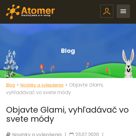
Vlastný web a e-shop
Blog
>
>
Objavte Glami,
Blog
Novinky a vylepšenia
vyhľadávač vo svete módy
Objavte Glami, vyhľadávač vo
svete módy
Novinky a vylepšenia
|
23.07.2020
|