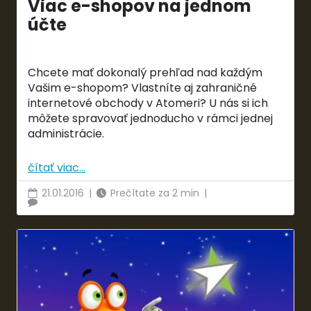
Viac e-shopov na jednom
účte
Chcete mať dokonalý prehľad nad každým
Vašim e-shopom? Vlastníte aj zahraničné
internetové obchody v Atomeri? U nás si ich
môžete spravovať jednoducho v rámci jednej
administrácie.
čítať viac...
21.01.2016
|
Prečítate za 2 min
|