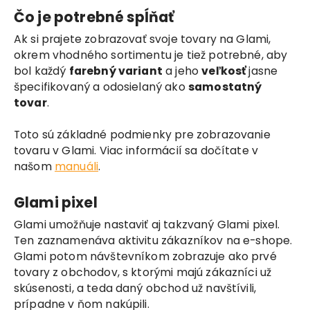
Čo je potrebné spĺňať
Ak si prajete zobrazovať svoje tovary na Glami,
okrem vhodného sortimentu je tiež potrebné, aby
bol každý
farebný variant
a jeho
veľkosť
jasne
špecifikovaný a odosielaný ako
samostatný
tovar
.
Toto sú základné podmienky pre zobrazovanie
tovaru v Glami. Viac informácií sa dočítate v
našom
manuáli
.
Glami pixel
Glami umožňuje nastaviť aj takzvaný Glami pixel.
Ten zaznamenáva aktivitu zákazníkov na e-shope.
Glami potom návštevníkom zobrazuje ako prvé
tovary z obchodov, s ktorými majú zákazníci už
skúsenosti, a teda daný obchod už navštívili,
prípadne v ňom nakúpili.