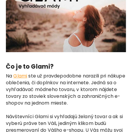
Čo je to Glami?
Na
Glami
ste už pravdepodobne narazili pri nákupe
oblečenia, či doplnkov na internete. Jedná sa o
vyhľadávač módneho tovaru, v ktorom nájdete
tovary zo stoviek slovenských a zahraničných e-
shopov na jednom mieste.
Návštevníci Glami si vyhľadajú želaný tovar a ak si
vyberú práve ten Váš, jediným klikom budú
presmerovaní do Vášho e-shopu. U Vás môžu svoj