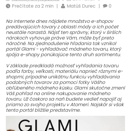
Prečítate za 2 min
|
Matúš Durec
|
0
Na internete dnes nájdete množstvo e-shopov
predávajúcich tovary z oblasti módy a ich počet
neustále narastá. Nájsť ten správny, ktorý v širších
nárokoch vyhovuje práve Vám, môže byť preto
náročné. Na zjednodušenie hľadania tak vznikol
portál Glami - vyhľadávač módneho tovaru, ktorý
spája e-shopy ponúkajúce tento druh sortimentu.
V základe predkladá možnosť vyhľadania tovaru
podľa farby, veľkosti, materiálu naprieč rôznymi e-
shopmi, prípadne unikátnu funkciu vyhľadávania
podobných tovarov za pomoci fotky Vášho
obľúbeného módneho kúsku. Glami skutočne zmení
Váš pohľad na online nakupovanie módneho
tovaru. Už čoskoro sa naň budete vedieť napojiť aj
priamo zo svojho projektu v Atomeri. Najskôr si však
tento portál bližšie predstavíme.