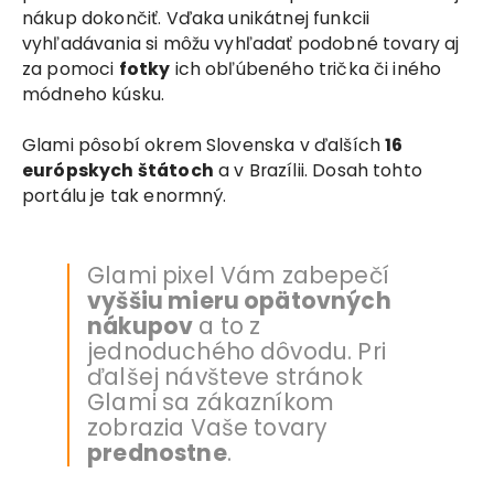
nákup dokončiť. Vďaka unikátnej funkcii
vyhľadávania si môžu vyhľadať podobné tovary aj
za pomoci
fotky
ich obľúbeného trička či iného
módneho kúsku.
Glami pôsobí okrem Slovenska v ďalších
16
európskych štátoch
a v Brazílii. Dosah tohto
portálu je tak enormný.
Glami pixel Vám zabepečí
vyššiu mieru opätovných
nákupov
a to z
jednoduchého dôvodu. Pri
ďalšej návšteve stránok
Glami sa zákazníkom
zobrazia Vaše tovary
prednostne
.