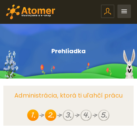
Vlastný web a e-shop
Prehliadka
Administrácia, ktorá ti uľahčí prácu